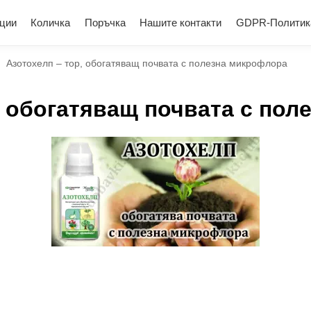
ции
Количка
Поръчка
Нашите контакти
GDPR-Политик
Азотохелп – тор, обогатяващ почвата с полезна микрофлора
/
, обогатяващ почвата с по