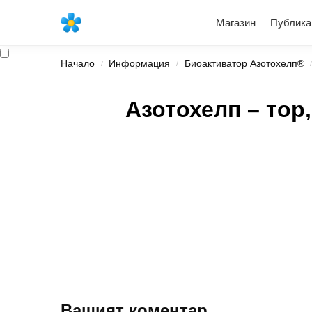
Най-новите продукти
Магазин
Публика
Начало
Информация
Биоактиватор Азотохелп®
/
/
Азотохелп – тор
Вашият коментар