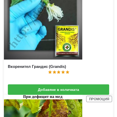
Вкоренител Грандис (Grandis)
Добавяне в количката
2,30
€
(
4,50
лв.
)
2,56
€
(
5,01
лв.
)
ПРОМОЦИЯ