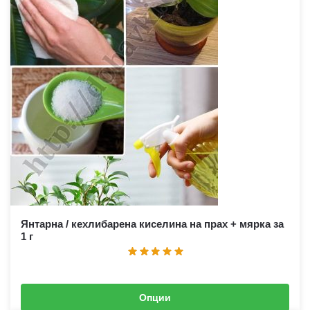
Янтарна / кехлибарена киселина на прах + мярка за
1 г
Опции
3,80
€
–
27,00
€
(
7,43
лв.
–
52,81
лв.
)