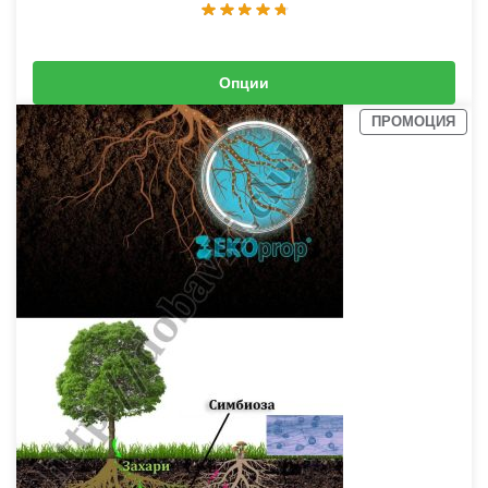
Опции
0,77
€
–
1,53
€
(
1,51
лв.
–
2,99
лв.
)
ПРОМОЦИЯ