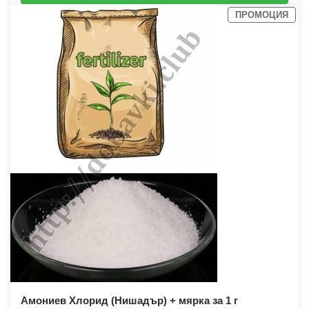
ПРОМОЦИЯ
Амониев Хлорид (Нишадър) + мярка за 1 г