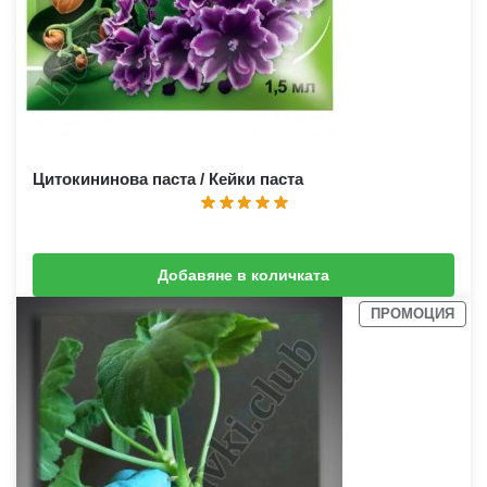
Цитокининова паста / Кейки паста
Добавяне в количката
2,05
€
(
4,01
лв.
)
2,56
€
(
5,01
лв.
)
ПРОМОЦИЯ