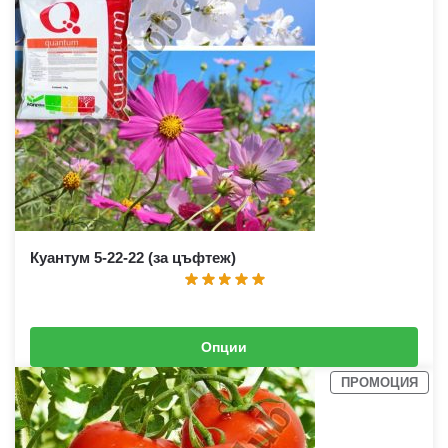
Куантум 5-22-22 (за цъфтеж)
Опции
1,90
€
–
2,70
€
(
3,72
лв.
–
5,28
лв.
)
ПРОМОЦИЯ