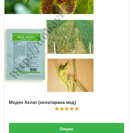
Меден Хелат (хелатирана мед)
Опции
1,40
€
–
2,20
€
(
2,74
лв.
–
4,30
лв.
)