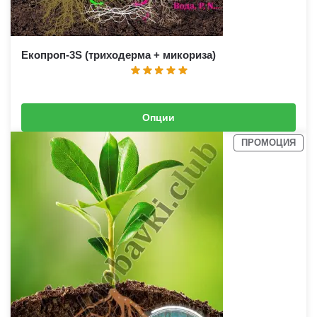
Екопроп-3S (триходерма + микориза)
Опции
3,00
€
–
17,00
€
(
5,87
лв.
–
33,25
лв.
)
ПРОМОЦИЯ