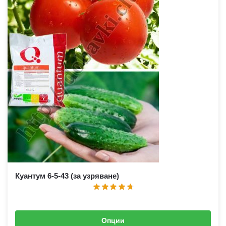
Куантум 6-5-43 (за узряване)
Опции
1,90
€
–
2,70
€
(
3,72
лв.
–
5,28
лв.
)