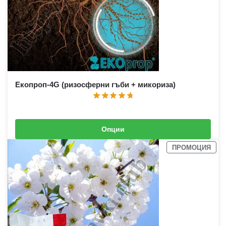
Екопроп-4G (ризосферни гъби + микориза)
Опции
3,58
€
–
21,00
€
(
7,00
лв.
–
41,07
лв.
)
ПРОМОЦИЯ