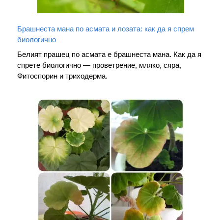
Брашнеста мана по асмата и лозата: как да я спрем
биологично
Белият прашец по асмата е брашнеста мана. Как да я
спрете биологично — проветрение, мляко, сяра,
Фитоспорин и триходерма.