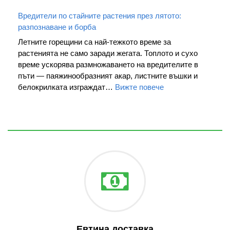
Вредители по стайните растения през лятото:
разпознаване и борба
Летните горещини са най-тежкото време за
растенията не само заради жегата. Топлото и сухо
време ускорява размножаването на вредителите в
пъти — паяжинообразният акар, листните въшки и
белокрилката изграждат…
Вижте повече
Евтина доставка