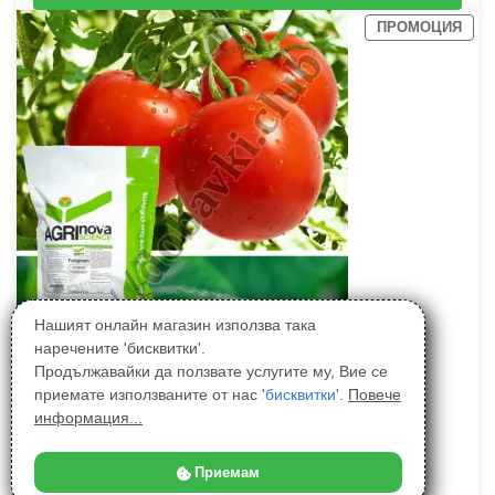
ПРОМОЦИЯ
Нашият онлайн магазин използва така
наречените 'бисквитки'.
Продължавайки да ползвате услугите му, Вие се
приемате използваните от нас '
бисквитки
'.
Повече
информация...
Приемам
Фолигрийн (12-12-36) – за узряване