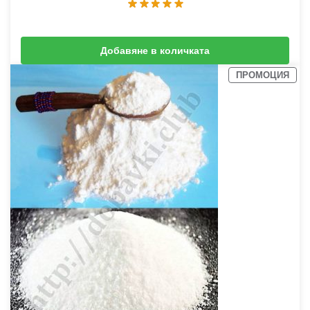
Добавяне в количката
3,07
€
(
6,00
лв.
)
3,58
€
(
7,00
лв.
)
ПРОМОЦИЯ