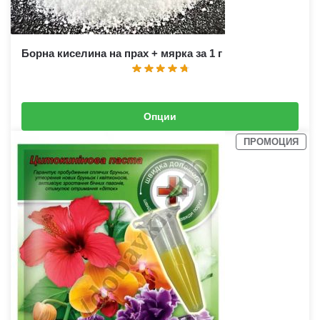
Борна киселина на прах + мярка за 1 г
Опции
3,00
€
–
8,00
€
(
5,87
лв.
–
15,65
лв.
)
ПРОМОЦИЯ