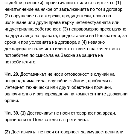
съдебни разноски), произтичащи от или във връзка с (1)
неизпълнение на някое от задълженията по този договор,
(2) нарушение на авторски, продуцентски, права на
излъчване или други права върху интелектуалната или
индустриална собственост, (3) неправомерно прехвърляне
на други лица на правата, предоставени на Ползвателя, за
срока и при условията на договора и (4) невярно
деклариране наличието или отсъствието на качеството
потребител по смисъла на Закона за защита на
потребителите.
Чл. 29.
Доставчикът не носи отговорност в случай на
непреодолима сила, случайни събития, проблеми в
Интернет, технически или други обективни причини,
включително и разпореждания на компетентните държавни
органи.
Чл. 30. (1)
Доставчикът не носи отговорност за вреди,
причинени от Ползвателя на трети лица.
(2)
Доставчикът не носи отговорност за имуществени или