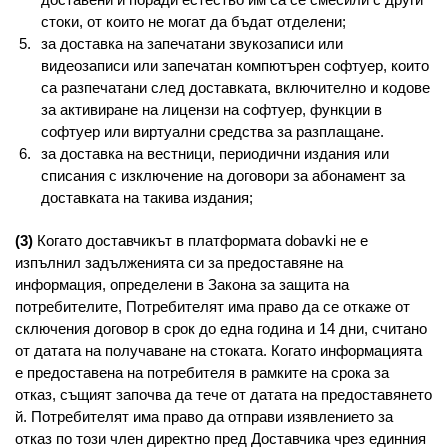
стоки, от които не могат да бъдат отделени;
за доставка на запечатани звукозаписи или
видеозаписи или запечатан компютърен софтуер, които
са разпечатани след доставката, включително и кодове
за активиране на лицензи на софтуер, функции в
софтуер или виртуални средства за разплащане.
за доставка на вестници, периодични издания или
списания с изключение на договори за абонамент за
доставката на такива издания;
(3)
Когато доставчикът в платформата dobavki не e
изпълнил задълженията си за предоставяне на
информация, определени в Закона за защита на
потребителите, Потребителят има право да се откаже от
сключения договор в срок до една година и 14 дни, считано
от датата на получаване на стоката. Когато информацията
е предоставена на потребителя в рамките на срока за
отказ, същият започва да тече от датата на предоставянето
й. Потребителят има право да отправи изявлението за
отказ по този член директно пред Доставчика чрез единния