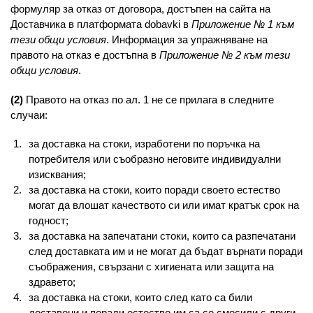
формуляр за отказ от договора, достъпен на сайта на
Доставчика в платформата dobavki в
Приложение № 1 към
тези общи условия
. Информация за упражняване на
правото на отказ е достъпна в
Приложение № 2 към тези
общи условия
.
(2)
Правото на отказ по ал. 1 не се прилага в следните
случаи:
за доставка на стоки, изработени по поръчка на
потребителя или съобразно неговите индивидуални
изисквания;
за доставка на стоки, които поради своето естество
могат да влошат качеството си или имат кратък срок на
годност;
за доставка на запечатани стоки, които са разпечатани
след доставката им и не могат да бъдат върнати поради
съображения, свързани с хигиената или защита на
здравето;
за доставка на стоки, които след като са били
доставени и поради естество им са се смесили с други