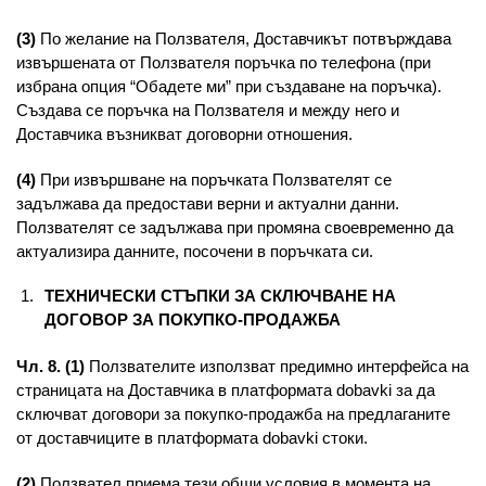
(3)
По желание на Ползвателя, Доставчикът потвърждава
извършената от Ползвателя поръчка по телефона (при
избрана опция “Обадете ми” при създаване на поръчка).
Създава се поръчка на Ползвателя и между него и
Доставчика възникват договорни отношения.
(4)
При извършване на поръчката Ползвателят се
задължава да предостави верни и актуални данни.
Ползвателят се задължава при промяна своевременно да
актуализира данните, посочени в поръчката си.
ТЕХНИЧЕСКИ СТЪПКИ ЗА СКЛЮЧВАНЕ НА
ДОГОВОР ЗА ПОКУПКО-ПРОДАЖБА
Чл. 8. (1)
Ползвателите използват предимно интерфейса на
страницата на Доставчика в платформата dobavki за да
сключват договори за покупко-продажба на предлаганите
от доставчиците в платформата dobavki стоки.
(2)
Ползвател приема тези общи условия в момента на