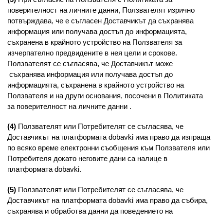
поверителност на личните данни, Ползвателят изрично
потвърждава, че е съгласен Доставчикът да съхранява
информация или получава достъп до информацията,
съхранена в крайното устройство на Ползвателя за
изчерпателно предвидените в нея цели и срокове.
Ползвателят се съгласява, че Доставчикът може
съхранява информация или получава достъп до
информацията, съхранена в крайното устройство на
Ползвателя и на други основания, посочени в Политиката
за поверителност на личните данни .
(4)
Ползвателят или Потребителят се съгласява, че
Доставчикът на платформата dobavki има право да изпраща
по всяко време електронни съобщения към Ползвателя или
Потребителя докато неговите дани са налице в
платформата dobavki.
(5)
Ползвателят или Потребителят се съгласява, че
Доставчикът на платформата dobavki има право да събира,
съхранява и обработва данни да поведението на