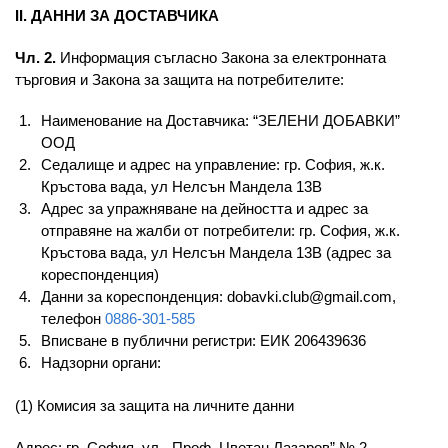
ІІ. ДАННИ ЗА ДОСТАВЧИКА
Чл. 2.
Информация съгласно Закона за електронната
търговия и Закона за защита на потребителите:
Наименование на Доставчика: “ЗЕЛЕНИ ДОБАВКИ”
ООД
Седалище и адрес на управление: гр. София, ж.к.
Кръстова вада, ул Нелсън Мандела 13В
Адрес за упражняване на дейността и адрес за
отправяне на жалби от потребители: гр. София, ж.к.
Кръстова вада, ул Нелсън Мандела 13В (адрес за
кореспонденция)
Данни за кореспонденция:
dobavki.club@gmail.com
,
телефон
0886-301-585
Вписване в публични регистри: ЕИК 206439636
Надзорни органи:
(1) Комисия за защита на личните данни
Адрес: гр. София, ул. „Проф. Цветан Лазаров” № 2,