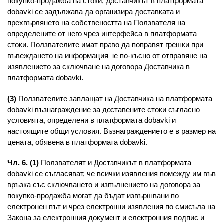
покупко-продажба на стоки, Доставчикът в платформата
dobavki се задължава да организира доставката и
прехвърлянето на собствеността на Ползвателя на
определените от него чрез интерфейса в платформата
стоки. Ползвателите имат право да поправят грешки при
въвеждането на информация не по-късно от отправяне на
изявлението за сключване на договора Доставчика в
платформата dobavki.
(3)
Ползвателите заплащат на Доставчика на платформата
dobavki възнаграждение за доставените стоки съгласно
условията, определени в платформата dobavki и
настоящите общи условия. Възнаграждението е в размер на
цената, обявена в платформата dobavki.
Чл. 6. (1)
Ползвателят и Доставчикът в платформата
dobavki се съгласяват, че всички изявления помежду им във
връзка със сключването и изпълнението на договора за
покупко-продажба могат да бъдат извършвани по
електронен път и чрез електронни изявления по смисъла на
Закона за електронния документ и електронния подпис и