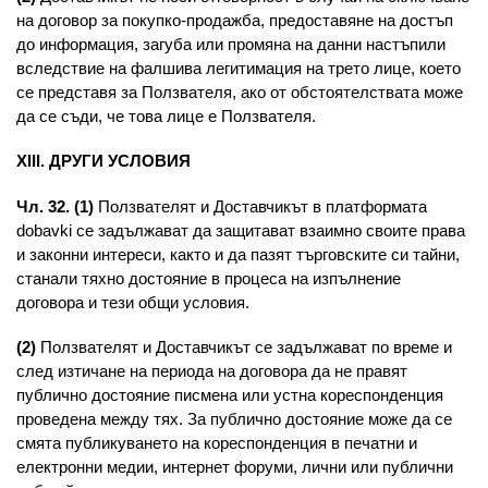
на договор за покупко-продажба, предоставяне на достъп
до информация, загуба или промяна на данни настъпили
вследствие на фалшива легитимация на трето лице, което
се представя за Ползвателя, ако от обстоятелствата може
да се съди, че това лице е Ползвателя.
XIII. ДРУГИ УСЛОВИЯ
Чл. 32. (1)
Ползвателят и Доставчикът в платформата
dobavki се задължават да защитават взаимно своите права
и законни интереси, както и да пазят търговските си тайни,
станали тяхно достояние в процеса на изпълнение
договора и тези общи условия.
(2)
Ползвателят и Доставчикът се задължават по време и
след изтичане на периода на договора да не правят
публично достояние писмена или устна кореспонденция
проведена между тях. За публично достояние може да се
смята публикуването на кореспонденция в печатни и
електронни медии, интернет форуми, лични или публични