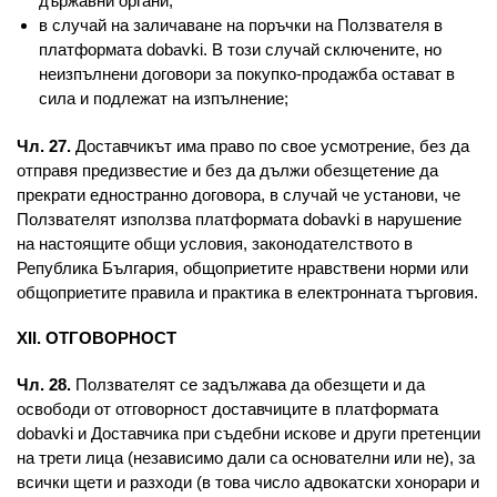
държавни органи;
в случай на заличаване на поръчки на Ползвателя в
платформата dobavki. В този случай сключените, но
неизпълнени договори за покупко-продажба остават в
сила и подлежат на изпълнение;
Чл. 27.
Доставчикът има право по свое усмотрение, без да
отправя предизвестие и без да дължи обезщетение да
прекрати едностранно договора, в случай че установи, че
Ползвателят използва платформата dobavki в нарушение
на настоящите общи условия, законодателството в
Република България, общоприетите нравствени норми или
общоприетите правила и практика в електронната търговия.
XII. ОТГОВОРНОСТ
Чл. 28.
Ползвателят се задължава да обезщети и да
освободи от отговорност доставчиците в платформата
dobavki и Доставчика при съдебни искове и други претенции
на трети лица (независимо дали са основателни или не), за
всички щети и разходи (в това число адвокатски хонорари и