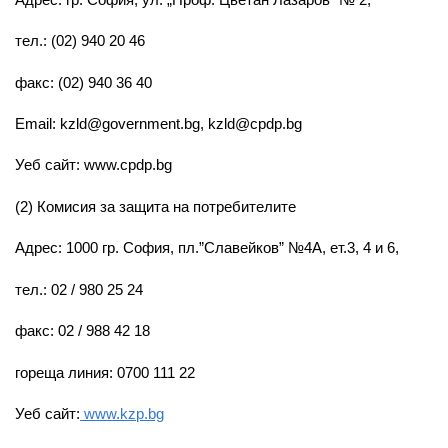
тел.: (02) 940 20 46
факс: (02) 940 36 40
Email:
kzld@government.bg
,
kzld@cpdp.bg
Уеб сайт: www.cpdp.bg
(2) Комисия за защита на потребителите
Адрес: 1000 гр. София, пл.”Славейков” №4А, ет.3, 4 и 6,
тел.: 02 / 980 25 24
факс: 02 / 988 42 18
гореща линия: 0700 111 22
Уеб сайт:
www.kzp.bg