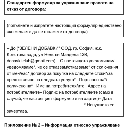
Стандартен формуляр за упражняване правото на
отказ от договора:
(попълнете и изпратете настоящия формуляр единствено
ако желаете да се откажете от договора)
– До (“ЗЕЛЕНИ ДОБАВКИ” ООД, гр. София, ж.к.
Кръстова вада, ул Нелсън Мандела 13В,
dobavki.club@gmail.com
):– С настоящото уведомявам/
уведомяваме*, че се отказвам/отказваме* от сключения
от мен/нас* договор за покупка на следните стоки*/за
предоставяне на следната услуга*– Поръчано на*/
получено на*– Име на потребителя/ите– Адрес на
потребителя/ите– Подпис на потребителя/ите (само в
случай, че настоящият формуляр е на хартия)– Дата
——————————————————* Ненужното се
зачертава.
Приложение № 2 – Ин
формация относно упражняване