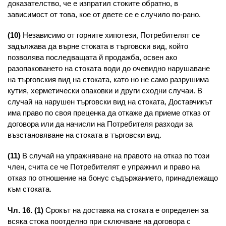
доказателство, че е изпратил стоките обратно, в
зависимост от това, кое от двете се е случило по-рано.
(10)
Независимо от горните хипотези, Потребителят се
задължава да върне стоката в търговски вид, който
позволява последващата й продажба, освен ако
разопаковането на стоката води до очевидно нарушаване
на търговския вид на стоката, като но не само разрушима
кутия, херметически опаковки и други сходни случаи. В
случай на нарушен търговски вид на стоката, Доставчикът
има право по своя преценка да откаже да приеме отказ от
договора или да начисли на Потребителя разходи за
възстановяване на стоката в търговски вид.
(11)
В случай на упражняване на правото на отказ по този
член, счита се че Потребителят е упражнил и право на
отказ по отношение на бонус съдържанието, принадлежащо
към стоката.
Чл. 16. (1)
Срокът на доставка на стоката е определен за
всяка стока поотделно при сключване на договора с