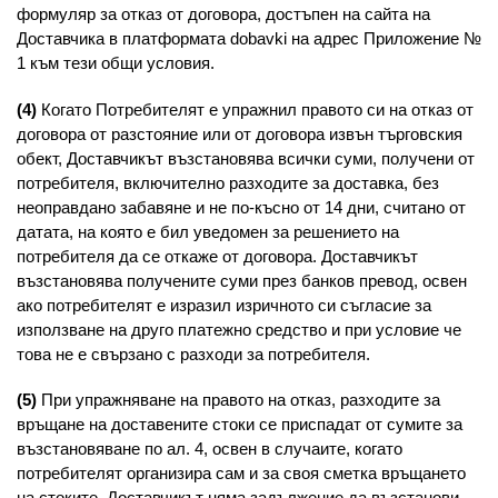
формуляр за отказ от договора, достъпен на сайта на
Доставчика в платформата dobavki на адрес Приложение №
1 към тези общи условия.
(4)
Когато Потребителят е упражнил правото си на отказ от
договора от разстояние или от договора извън търговския
обект, Доставчикът възстановява всички суми, получени от
потребителя, включително разходите за доставка, без
неоправдано забавяне и не по-късно от 14 дни, считано от
датата, на която е бил уведомен за решението на
потребителя да се откаже от договора. Доставчикът
възстановява получените суми през банков превод, освен
ако потребителят е изразил изричното си съгласие за
използване на друго платежно средство и при условие че
това не е свързано с разходи за потребителя.
(5)
При упражняване на правото на отказ, разходите за
връщане на доставените стоки се приспадат от сумите за
възстановяване по ал. 4, освен в случаите, когато
потребителят организира сам и за своя сметка връщането
на стоките. Доставчикът няма задължение да възстанови