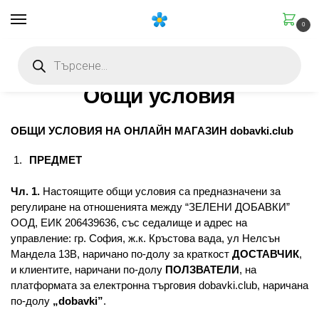
0
Начало
Общи условия
/
Общи условия
ОБЩИ УСЛОВИЯ НА ОНЛАЙН МАГАЗИН dobavki.club
ПРЕДМЕТ
Чл. 1.
Настоящите общи условия са предназначени за
регулиране на отношенията между “ЗЕЛЕНИ ДОБАВКИ”
ООД, ЕИК 206439636, със седалище и адрес на
управление: гр. София, ж.к. Кръстова вада, ул Нелсън
Мандела 13В, наричано по-долу за краткост
ДОСТАВЧИК
,
и клиентите, наричани по-долу
ПОЛЗВАТЕЛИ
, на
платформата за електронна търговия dobavki.club, наричана
по-долу
„dobavki”
.