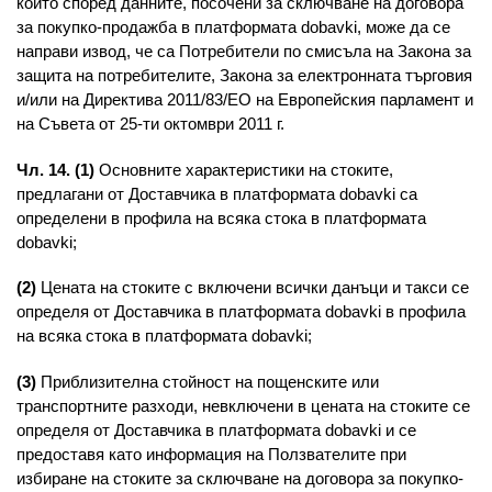
които според данните, посочени за сключване на договора
за покупко-продажба в платформата dobavki, може да се
направи извод, че са Потребители по смисъла на Закона за
защита на потребителите, Закона за електронната търговия
и/или на Директива 2011/83/ЕО на Европейския парламент и
на Съвета от 25-ти октомври 2011 г.
Чл. 14. (1)
Основните характеристики на стоките,
предлагани от Доставчика в платформата dobavki са
определени в профила на всяка стока в платформата
dobavki;
(2)
Цената на стоките с включени всички данъци и такси се
определя от Доставчика в платформата dobavki в профила
на всяка стока в платформата dobavki;
(3)
Приблизителна стойност на пощенските или
транспортните разходи, невключени в цената на стоките се
определя от Доставчика в платформата dobavki и се
предоставя като информация на Ползвателите при
избиране на стоките за сключване на договора за покупко-