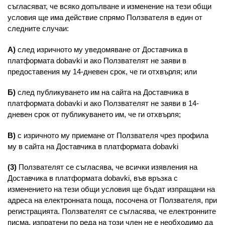
съгласяват, че всяко допълване и изменение на тези общи
условия ще има действие спрямо Ползвателя в един от
следните случаи:
А)
след изричното му уведомяване от Доставчика в
платформата dobavki и ако Ползвателят не заяви в
предоставения му 14-дневен срок, че ги отхвърля; или
Б)
след публикуването им на сайта на Доставчика в
платформата dobavki и ако Ползвателят не заяви в 14-
дневен срок от публикуването им, че ги отхвърля;
В)
с изричното му приемане от Ползвателя чрез профила
му в сайта на Доставчика в платформата dobavki
(3)
Ползвателят се съгласява, че всички изявления на
Доставчика в платформата dobavki, във връзка с
изменението на тези общи условия ще бъдат изпращани на
адреса на електронната поща, посочена от Ползвателя, при
регистрацията. Ползвателят се съгласява, че електронните
писма, изпратени по реда на този член не е необходимо да