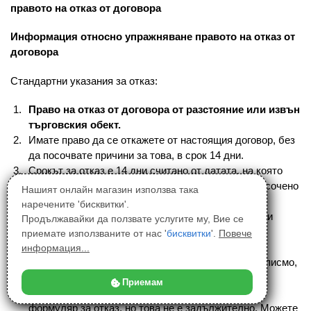
правото на отказ от договора
Информация относно упражняване правото на отказ от
договора
Стандартни указания за отказ:
Право на отказ от договора от разстояние или извън
търговския обект.
Имате право да се откажете от настоящия договор, без
да посочвате причини за това, в срок 14 дни.
Срокът за отказ е 14 дни считано от датата, на която
Вие или трето лице, различно от превозвача и посочено
Нашият онлайн магазин използва така
от Вас, сте влезли във владение на стоките.
наречените 'бисквитки'.
За да упражните правото си на отказ, трябва да ни
Продължавайки да ползвате услугите му, Вие се
уведомите на контактните данни, посочени на
приемате използваните от нас '
бисквитки
'.
Повече
dobavki.club и за решението си да се откажете от
информация...
договора с недвусмислено заявление (например писмо,
изпратено по електронна поща).
Приемам
Можете да използвате приложения стандартен
формуляр за отказ, но това не е задължително. Можете