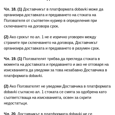
Чл. 18. (1)
Доставчикът в платформата dobavki може да
организира доставката и предаването на стоката на
Ползвателя от съответен куриер в определения при
сключването на договора срок.
(2)
Ако срокът по ал. 1 не е изрично уговорен между
страните при сключването на договора, Доставчикът
организира доставката и предаването в разумен срок.
Чл. 19. (1)
Ползвателят трябва да прегледа стоката в
момента на доставката и предаването и ако не отговаря на
изискванията да уведоми за това незабавно Доставчика в
платформата dobavki.
(2)
Ако Ползвателят не уведоми Доставчика в платформата
dobavki съгласно ал. 1 стоката се смята за одобрена като
съответстваща на изискванията, освен за скрити
недостатъци.
Чл. 20.
Доставчикът в платформата dobavki не се