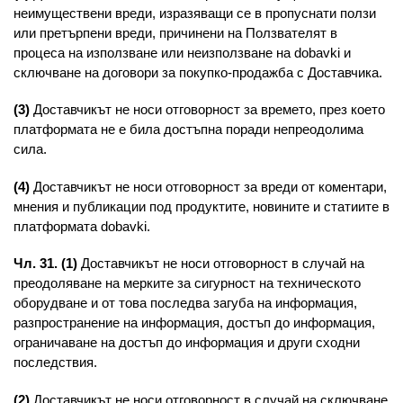
неимуществени вреди, изразяващи се в пропуснати ползи
или претърпени вреди, причинени на Ползвателят в
процеса на използване или неизползване на dobavki и
сключване на договори за покупко-продажба с Доставчика.
(3)
Доставчикът не носи отговорност за времето, през което
платформата не е била достъпна поради непреодолима
сила.
(4)
Доставчикът не носи отговорност за вреди от коментари,
мнения и публикации под продуктите, новините и статиите в
платформата dobavki.
Чл. 31. (1)
Доставчикът не носи отговорност в случай на
преодоляване на мерките за сигурност на техническото
оборудване и от това последва загуба на информация,
разпространение на информация, достъп до информация,
ограничаване на достъп до информация и други сходни
последствия.
(2)
Доставчикът не носи отговорност в случай на сключване