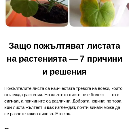
Защо пожълтяват листата
на растенията — 7 причини
и решения
Пожълтелите листа са най-честата тревога на всеки, който
отглежда растения. Но жълтото листо не е болест — то е
сигнал
, а причините са различни. Добрата новина: по това
кои
листа жълтеят и
как
изглеждат, почти винаги може да
се разчете какво липсва. Ето как.