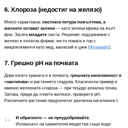
6. Хлороза (недостиг на желязо)
Много характерна:
листната петура пожълтява, а
жилките остават зелени
— като зелена мрежа на жълт
фон. Засяга
младите
листа. Решение: подхранване с
желязо в хелатна форма; често помага и тор с
микроелементи като мед, магнезий и цинк (
Физимайт
).
7. Грешно pH на почвата
Дори когато храната е в почвата,
грешната киселинност я
«заключва»
и растението гладува. Класически пример е
именно желязната хлороза — при твърде алкална почва.
Затова, преди да «леете желязо», проверете pH.
Различните растения предпочитат различна киселинност.
И обратното — не преудобрявайте.
Излишъкът на хранителни вещества също води