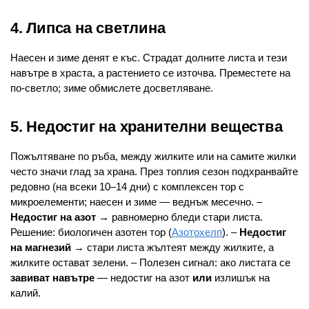
4. Липса на светлина
Наесен и зиме денят е къс. Страдат долните листа и тези
навътре в храста, а растението се източва. Преместете на
по-светло; зиме обмислете досветляване.
5. Недостиг на хранителни вещества
Пожълтяване по ръба, между жилките или на самите жилки
често значи глад за храна. През топлия сезон подхранвайте
редовно (на всеки 10–14 дни) с комплексен тор с
микроелементи; наесен и зиме — веднъж месечно. –
Недостиг на азот
→ равномерно бледи стари листа.
Решение: биологичен азотен тор (
Азотохелп
). –
Недостиг
на магнезий
→ стари листа жълтеят между жилките, а
жилките остават зелени. – Полезен сигнал: ако листата се
завиват навътре
— недостиг на азот
или
излишък на
калий.