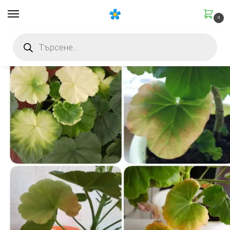
0
Начало
Грижа за растенията
Защо пожълтяват листата на растенията — 7 причини и решения
/
/