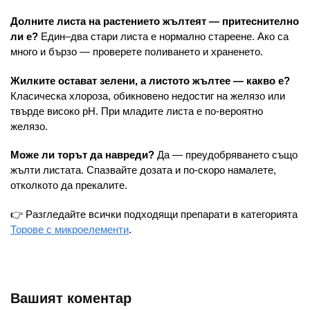
Долните листа на растението жълтеят — притеснително
ли е?
Един–два стари листа е нормално стареене. Ако са
много и бързо — проверете поливането и храненето.
Жилките остават зелени, а листото жълтее — какво е?
Класическа хлороза, обикновено недостиг на желязо или
твърде високо pH. При младите листа е по-вероятно
желязо.
Може ли торът да навреди?
Да — преудобряването също
жълти листата. Спазвайте дозата и по-скоро намалете,
отколкото да прекалите.
👉 Разгледайте всички подходящи препарати в категорията
Торове с микроелементи
.
Вашият коментар