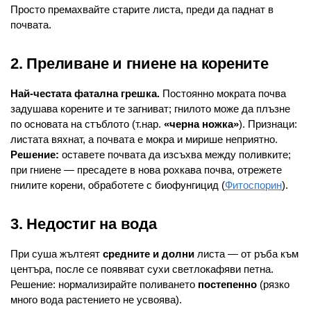
Просто премахвайте старите листа, преди да паднат в
почвата.
2. Преливане и гниене на корените
Най-честата фатална грешка.
Постоянно мократа почва
задушава корените и те загниват; гнилото може да плъзне
по основата на стъблото (т.нар.
«черна ножка»
). Признаци:
листата вяхнат, а почвата е мокра и мирише неприятно.
Решение:
оставете почвата да изсъхва между поливките;
при гниене — пресадете в нова рохкава почва, отрежете
гнилите корени, обработете с биофунгицид (
Фитоспорин
).
3. Недостиг на вода
При суша жълтеят
средните и долни
листа — от ръба към
центъра, после се появяват сухи светлокафяви петна.
Решение: нормализирайте поливането
постепенно
(рязко
много вода растението не усвоява).