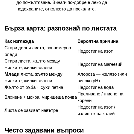
до пожълтяване. Винаги по-добре е леко да
недохраните, отколкото да прекалите.
Бърза карта: разпознай по листата
Как изглежда
Вероятна причина
Стари долни листа, равномерно
Недостиг на азот
бледи
Стари листа, жълто между
Недостиг на магнезий
жилките, жилки зелени
Млади
листа, жълто между
Хлороза — желязо (или
жилките, жилки зелени
високо pH)
Жълто от ръба + сухи петна
Недостиг на вода
Преливане / гниене на
Вяхнене + мокра, миришеща почва
корени
Недостиг на азот /
Листа се завиват навътре
излишък на калий
Често задавани въпроси