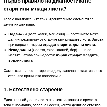
Първо правило на диагностиката:
стари или млади листа?
Това е най-полезният трик. Хранителните елементи се
делят на два вида:
Подвижни
(азот, калий, магнезий) — растението може
да ги «прехвърли» от старите към младите листа. Затова
при недостиг
първи страдат старите, долни листа
.
Неподвижни
(желязо, сяра, калций, бор) — не се
местят. Затова при недостиг
първи страдат младите,
връхни листа
.
Само този въпрос — горе или долу започва пожълтяването
— стеснява причината наполовина.
1. Естествено стареене
Един–три най-долни листа жълтеят и окапват с времето —
това е нормално, особено наесен, когато денят се скъсява.