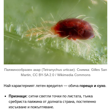
Паяжинообразен акар (Tetranychus urticae). Снимка: Gilles San
Martin, CC BY-SA 2.0 / Wikimedia Commons
Най-характерният летен вредител — обича
горещо и сухо
.
Признаци:
ситни светли точки по листата, тънка
сребриста паяжина от долната страна, постепенно
изсъхване и пожълтяване.