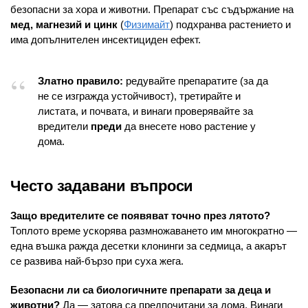
безопасни за хора и животни. Препарат със съдържание на
мед, магнезий и цинк
(
Физимайт
) подхранва растението и
има допълнителен инсектициден ефект.
Златно правило:
редувайте препаратите (за да
не се изгражда устойчивост), третирайте и
листата, и почвата, и винаги проверявайте за
вредители
преди
да внесете ново растение у
дома.
Често задавани въпроси
Защо вредителите се появяват точно през лятото?
Топлото време ускорява размножаването им многократно —
една въшка ражда десетки клонинги за седмица, а акарът
се развива най-бързо при суха жега.
Безопасни ли са биологичните препарати за деца и
животни?
Да — затова са предпочитани за дома. Винаги