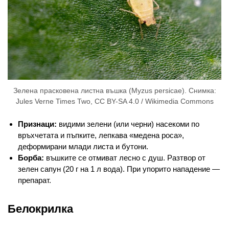
Зелена прасковена листна въшка (Myzus persicae). Снимка:
Jules Verne Times Two, CC BY-SA 4.0 / Wikimedia Commons
Признаци:
видими зелени (или черни) насекоми по
връхчетата и пъпките, лепкава «медена роса»,
деформирани млади листа и бутони.
Борба:
въшките се отмиват лесно с душ. Разтвор от
зелен сапун (20 г на 1 л вода). При упорито нападение —
препарат.
Белокрилка