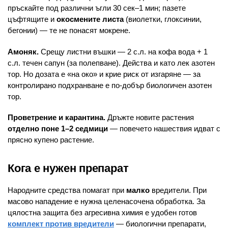
пръскайте под различни ъгли 30 сек–1 мин; пазете
цъфтящите и
окосмените листа
(виолетки, глоксинии,
бегонии) — те не понасят мокрене.
Амоняк.
Срещу листни въшки — 2 с.л. на кофа вода + 1
с.л. течен сапун (за полепване). Действа и като лек азотен
тор. Но дозата е «на око» и крие риск от изгаряне — за
контролирано подхранване е по-добър биологичен азотен
тор.
Проветрение и карантина.
Дръжте новите растения
отделно поне 1–2 седмици
— повечето нашествия идват с
прясно купено растение.
Кога е нужен препарат
Народните средства помагат при
малко
вредители. При
масово нападение е нужна целенасочена обработка. За
цялостна защита без агресивна химия е удобен готов
комплект против вредители
— биологични препарати,