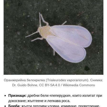
Оранжерийна белокрилка (Trialeurodes vaporariorum). Снимка:
Dr. Guido Bohne, CC BY-SA 4.0 / Wikimedia Commons
Признаци:
дребни бели «пеперудки», които излитат при
докосване; жълтеене и лепкава роса.
Борба:
жълти лепливи уловки, измиване, проветрение.