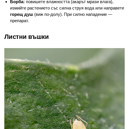
Борба:
повишете влажността (акарът мрази влага),
измийте растението със силна струя вода или направете
горещ душ
(виж по-долу). При силно нападение —
препарат.
Листни въшки