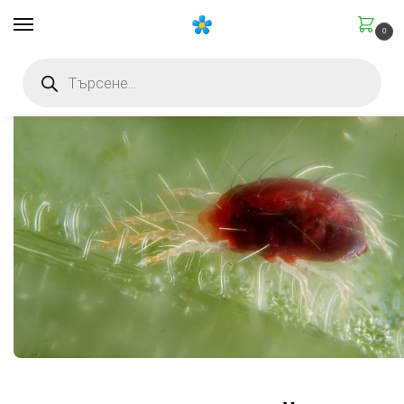
0
Начало
Болести и защита
Вредители по стайните растения през лятото: разпознаване и борба
/
/