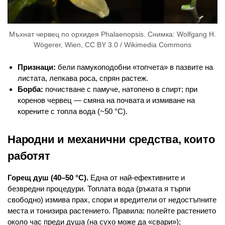
Мъхнат червец по орхидея Phalaenopsis. Снимка: Wolfgang H.
Wögerer, Wien, CC BY 3.0 / Wikimedia Commons
Признаци:
бели памукоподобни «топчета» в пазвите на
листата, лепкава роса, спрян растеж.
Борба:
почистване с памуче, натопено в спирт; при
коренов червец — смяна на почвата и измиване на
корените с топла вода (~50 °C).
Народни и механични средства, които
работят
Горещ душ (40–50 °C).
Една от най-ефективните и
безвредни процедури. Топлата вода (ръката я търпи
свободно) измива прах, спори и вредители от недостъпните
места и тонизира растението. Правила: полейте растението
около час преди душа (на сухо може да «свари»);