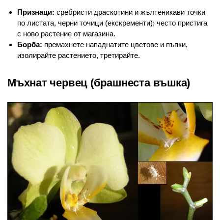
Признаци:
сребристи драскотини и жълтеникави точки
по листата, черни точици (екскременти); често пристига
с ново растение от магазина.
Борба:
премахнете нападнатите цветове и пъпки,
изолирайте растението, третирайте.
Мъхнат червец (брашнеста въшка)