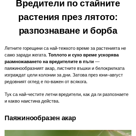
Вредители по стайните
растения през лятото:
разпознаване и борба
Летните горещини са най-тежкото време за растенията не
само заради жегата.
Топлото и сухо време ускорява
размножаването на вредителите в пъти
—
паяжинообразният акар, листните въшки и белокрилката
изграждат цели колонии за дни. Затова през юни–август
редовният оглед е по-важен от всякога.
Тук са най-честите летни вредители, как да ги разпознаете
и какво наистина действа.
Паяжинообразен акар