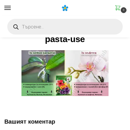
0
Начало
Информация
Цитокининова паста
pasta-use
/
/
/
pasta-use
Вашият коментар