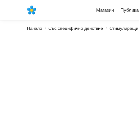
Най-новите продукти
Магазин
Публика
Начало
Със специфично действие
Стимулиращи
/
/