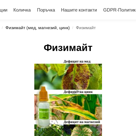
ции
Количка
Поръчка
Нашите контакти
GDPR-Политик
Физимайт (мед, магнезий, цинк)
Физимайт
/
/
Физимайт