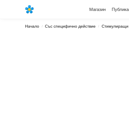
Най-новите продукти
Магазин
Публика
Начало
Със специфично действие
Стимулиращи
/
/