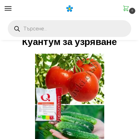
0
Начало
Със специфично действие
Стимулиращи
Куантум 6-5-43 (за узряване)
/
/
/
Куантум за узряване