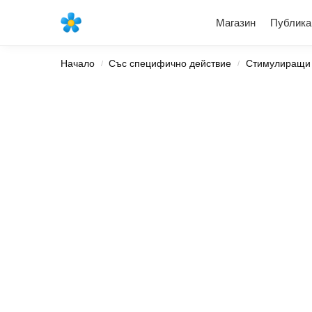
Най-новите продукти
Магазин
Публика
Начало
Със специфично действие
Стимулиращи
/
/