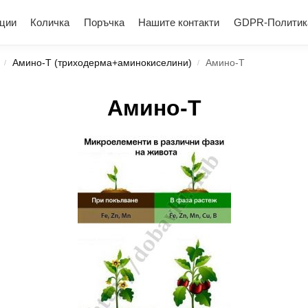
ции
Количка
Поръчка
Нашите контакти
GDPR-Политик
Амино-Т (триходерма+аминокиселини)
Амино-Т
/
/
Амино-Т