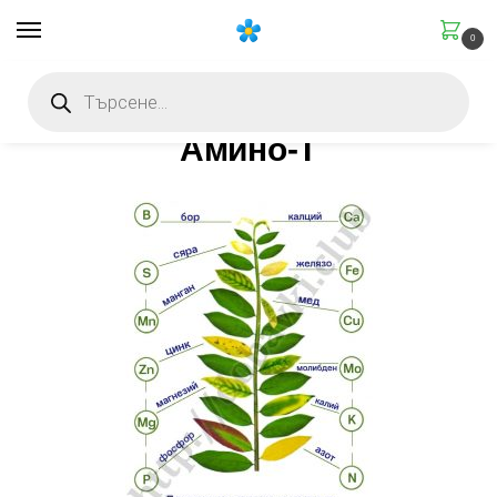
0
Начало
Със специфично действие
Стимулиращи
Амино-Т (триходерма+аминокиселини)
/
/
/
Амино-Т