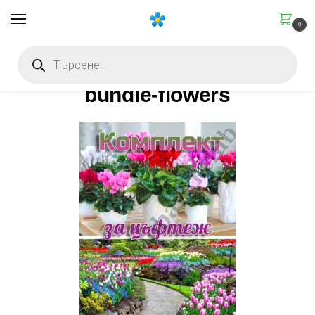
0
Начало
Комплекти
Комплект: За цъфтеж
bundle-flowers
/
/
/
bundle-flowers