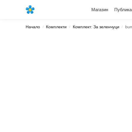
Най-новите продукти
Магазин
Публика
Начало
Комплекти
Комплект: За зеленчуци
bun
/
/
/