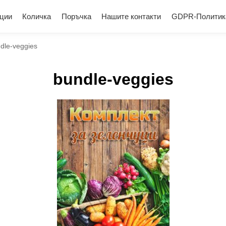
ции
Количка
Поръчка
Нашите контакти
GDPR-Политик
dle-veggies
bundle-veggies