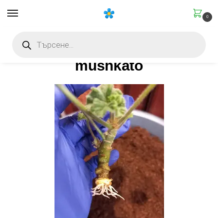
0
Начало
Размножаване
Как да вкореним мушкато (здравец): пълно ръководство
/
/
mushkato