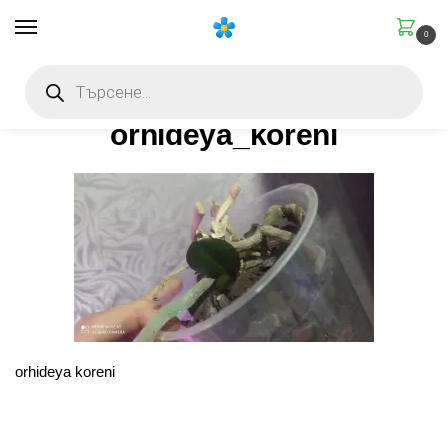
0
Начало
Болести и защита
Орхидея с гнили корени: как да я спасим стъпка по стъпка
/
/
orhideya_koreni
orhideya koreni