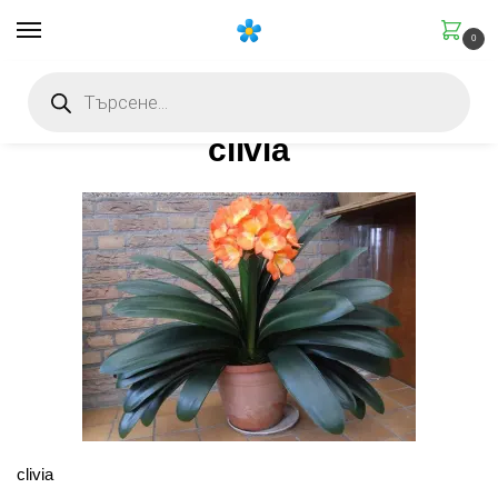
0
Начало
Цъфтеж и подхранване
Орхидеята не цъфти? Температурната тайна на новия цвят
/
/
clivia
clivia