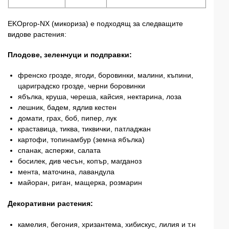
EKOprop-NX (микориза) е подходящ за следващите
видове растения:
Плодове, зеленчуци и подправки:
френско грозде, ягоди, боровинки, малини, къпини,
цариградско грозде, черни боровинки
ябълка, круша, череша, кайсия, нектарина, лоза
лешник, бадем, ядлив кестен
домати, грах, боб, пипер, лук
краставица, тиква, тиквички, патладжан
картофи, топинамбур (земна ябълка)
спанак, аспержи, салата
босилек, див чесън, копър, магданоз
мента, маточина, лавандула
майоран, риган, мащерка, розмарин
Декоративни растения:
камелия, бегония, хризантема, хибискус, лилия и т.н