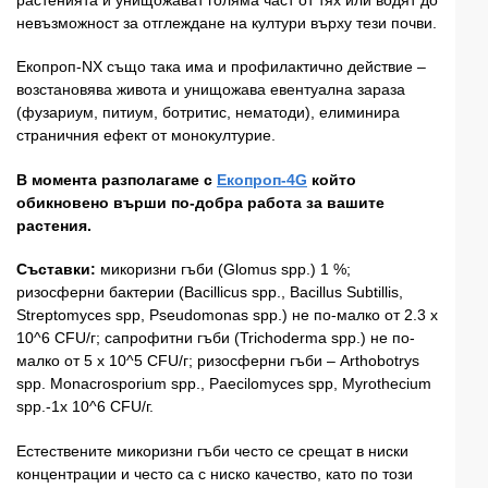
невъзможност за отглеждане на култури върху тези почви.
Екопроп-NX също така има и профилактично действие –
возстановява живота и унищожава евентуална зараза
(фузариум, питиум, ботритис, нематоди), елиминира
страничния ефект от монокултурие.
В момента разполагаме с
Екопроп-4G
който
обикновено върши по-добра работа за вашите
растения.
Съставки:
микоризни гъби (Glomus spp.) 1 %;
ризосферни бактерии (Bacillicus spp., Bacillus Subtillis,
Streptomyces spp, Pseudomonas spp.) не по-малко от 2.3 х
10^6 CFU/г; сапрофитни гъби (Trichoderma spp.) не по-
малко от 5 х 10^5 CFU/г; ризосферни гъби – Arthobotrys
spp. Monacrosporium spp., Paecilomyces spp, Myrothecium
spp.-1х 10^6 CFU/г.
Естествените микоризни гъби често се срещат в ниски
концентрации и често са с ниско качество, като по този