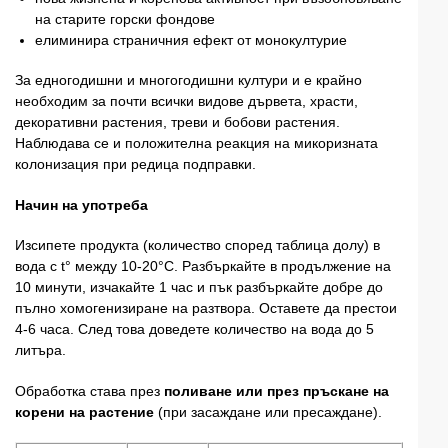
на старите горски фондове
елиминира страничния ефект от монокултурие
За едногодишни и многогодишни култури и е крайно
необходим за почти всички видове дървета, храсти,
декоративни растения, треви и бобови растения.
Наблюдава се и положителна реакция на микоризната
колонизация при редица подправки.
Начин на употреба
Изсипете продукта (количество според таблица долу) в
вода с t° между 10-20°C. Разбъркайте в продължение на
10 минути, изчакайте 1 час и пък разбъркайте добре до
пълно хомогенизиране на разтвора. Оставете да престои
4-6 часа. След това доведете количество на вода до 5
литъра.
Обработка става през
поливане или през пръскане на
корени на растение
(при засаждане или пресаждане).