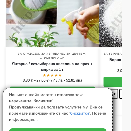
ЗА ОРХИДЕИ
,
ЗА УЗРЯВАНЕ
,
ЗА ЦЪФТЕЖ
,
ЗА УЗРЯВАНЕ
,
С
СТИМУЛИРАЩИ
Борна кисе
Янтарна / кехлибарена киселина на прах +
мярка за 1 г
3,00
€
–
3,80
€
–
27,00
€
(
7,43
лв.
-
52,81
лв.
)
Опции
250 г
500 г
Нашият онлайн магазин използва така
наречените 'бисквитки'.
50 г
100 г
150 г
200 г
300 г
Clear
Продължавайки да ползвате услугите му, Вие се
приемате използваните от нас '
бисквитки
'.
Повече
400 г
500 г
1 кг
информация...
Clear