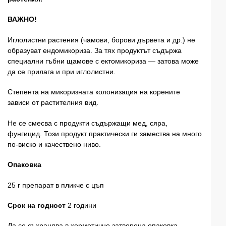
ВАЖНО!
Иглолистни растения (чамови, борови дървета и др.) не
образуват ендомикориза. За тях продуктът съдържа
специални гъбни щамове с ектомикориза — затова може
да се прилага и при иглолистни.
Степента на микоризната колонизация на корените
зависи от растителния вид.
Не се смесва с продукти съдържащи мед, сяра,
фунгицид. Този продукт практически ги замества на много
по-виско и качествено ниво.
Опаковка
25 г препарат в пликче с цъп
Срок на годност
2 години
Да се съхранява в херметично затворена опаковка,