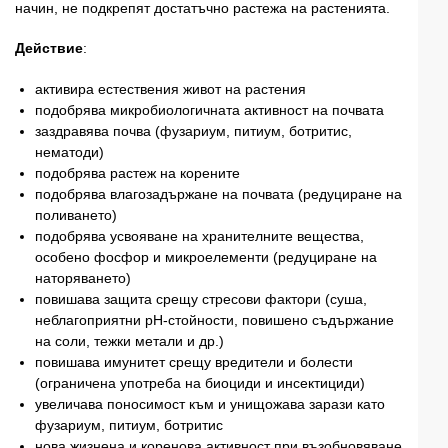
начин, не подкрепят достатъчно растежа на растенията.
Действие
:
активира естествения живот на растения
подобрява микробиологичната активност на почвата
заздравява почва (фузариум, питиум, ботритис,
нематоди)
подобрява растеж на корените
подобрява влагозадържане на почвата (редуциране на
поливането)
подобрява усвояване на хранителните вещества,
особено фосфор и микроелементи (редуциране на
наторяването)
повишава защита срещу стресови фактори (суша,
неблагоприятни pH-стойности, повишено съдържание
на соли, тежки метали и др.)
повишава имунитет срещу вредители и болести
(ограничена употреба на биоциди и инсектициди)
увеличава поносимост към и унищожава зарази като
фузариум, питиум, ботритис
нова жизнена и коренова активност при възобновяване