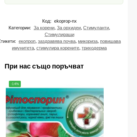
Код:
ekoprop-nx
Категории:
За корени
,
За орхидеи
,
Стимуланти
,
Стимулиращи
Етикети:
екопроп
,
заздравява почва
,
микориза
,
повишава
имунитета
,
стимулира корените
,
триходерма
При нас също поръчват
-14%