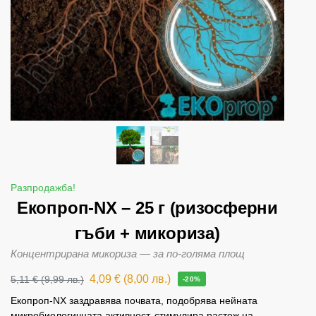
Разпродажба!
Екопроп-NX – 25 г (ризосферни
гъби + микориза)
Концентрирана микориза — за по-голяма площ
4,09
€
(
8,00
лв.
)
5,11
€
(
9,99
лв.
)
-20%
Екопроп-NX заздравява почвата, подобрява нейната
микробиологичната активност, стимулира растеж на