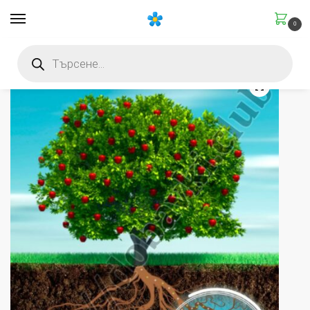
0
Начало
Със специфично действие
Стимулиращи
Екопроп-NX – 25 г (ризосферни гъби + микориза)
/
/
/