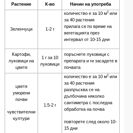
Растение
К-во
Начин на употреба
2
количество е за 10 м
или
за 40 растения
прилага се по време на
Зеленчуци
1-2 г
вегетацията през
интервал от 10-15 дни
Картофи,
поръснете луковици с
1 г за 10
луковици на
препарата и ги засадете в
луковици
цветя
почвата
2
количество е за 10 м
или
за 40 растения
цветя
разпръсква се на
уморени
дълбочина няколко
почви
сантиметра с последна
1.5-2 г
обработка на почва
чувствителни
култури
повторете след около 10-
15 дни