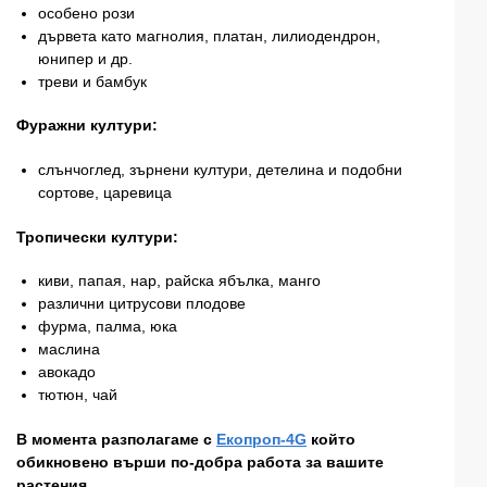
особено рози
дървета като магнолия, платан, лилиодендрон,
юнипер и др.
треви и бамбук
Фуражни култури:
слънчоглед, зърнени култури, детелина и подобни
сортове, царевица
Тропически култури:
киви, папая, нар, райска ябълка, манго
различни цитрусови плодове
фурма, палма, юка
маслина
авокадо
тютюн, чай
В момента разполагаме с
Екопроп-4G
който
обикновено върши по-добра работа за вашите
растения.