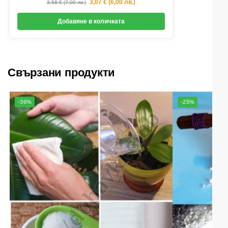
3,07
€
(
6,00
лв.
)
3,58
€
(
7,00
лв.
)
Добавяне в количката
Свързани продукти
-36%
-25%