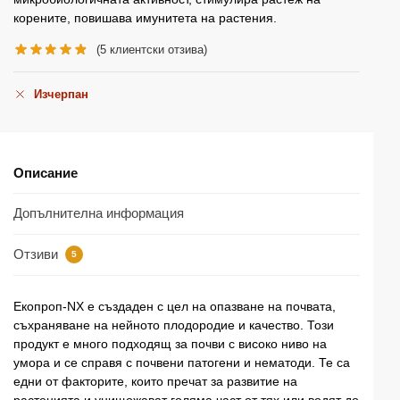
корените, повишава имунитета на растения.
(
5
клиентски отзива)
Изчерпан
Описание
Допълнителна информация
Отзиви
5
Екопроп-NX е създаден с цел на опазване на почвата,
съхраняване на нейното плодородие и качество. Този
продукт е много подходящ за почви с високо ниво на
умора и се справя с почвени патогени и нематоди. Те са
едни от факторите, които пречат за развитие на
растенията и унищожават голяма част от тях или водят до