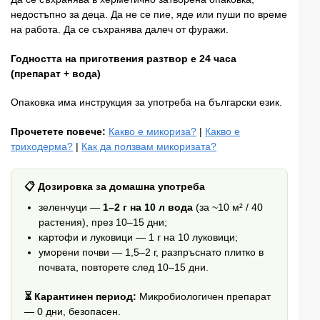
недостъпно за деца. Да не се пие, яде или пуши по време
на работа. Да се съхранява далеч от фуражи.
Годността на приготвения разтвор е 24 часа
(препарат + вода)
Опаковка има инструкция за употреба на български език.
Прочетете повече:
Какво е микориза?
|
Какво е
триходерма?
|
Как да ползвам микоризата?
📋 Дозировка за домашна употреба
зеленчуци —
1–2 г на 10 л вода
(за ~10 м² / 40
растения), през 10–15 дни;
картофи и луковици — 1 г на 10 луковици;
уморени почви — 1,5–2 г, разпръснато плитко в
почвата, повторете след 10–15 дни.
⏳ Карантинен период:
Микробиологичен препарат
— 0 дни, безопасен.