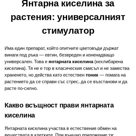
Янтарна киселина за
растения: универсалният
стимулатор
Има един препарат, който опитните цветовъди държат
винаги под ръка — евтин, безвреден и изненадващо
универсален. Това е
янтарната киселина
(кехлибарена
киселина). Тя не е тор в класическия смисъл и не замества
храненето, но действа като естествен
тоник
— помага на
растението да се справи със стрес, да се възстанови и да
расте по-силно.
Какво всъщност прави янтарната
киселина
Янтарната киселина участва в естествения обмен на
веществата в клетките. При външно приложение тя: