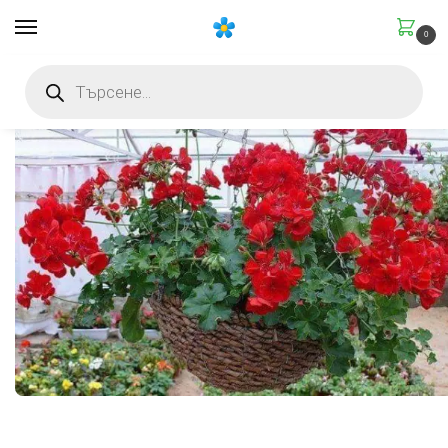
0
Начало
Грижа за растенията
Янтарна киселина за растения: универсалният стимулатор
/
/