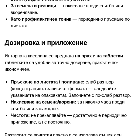
За семена и резници
— накисване преди сеитба или
вкореняване.
Като профилактичен тоник
— периодично пръскане по
листата.
Дозировка и приложение
Янтарната киселина се предлага
на прах
и
на таблетки
—
таблетките са удобни за точно дозиране, прахът е по-
икономичен.
Пръскане по листата / поливане:
слаб разтвор
(концентрацията зависи от формата — следвайте
указанията на опаковката). Започнете с по-слаб разтвор.
Накисване на семена/корени:
за няколко часа преди
сеитба или засаждане.
Честота:
не прекалявайте — достатъчно е периодично
приложение, а не постоянно.
Разтворът се приготвя прясно и се използва същия ден.