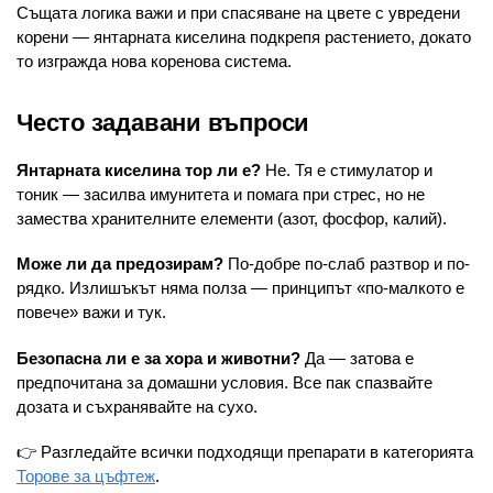
Същата логика важи и при спасяване на цвете с увредени
корени — янтарната киселина подкрепя растението, докато
то изгражда нова коренова система.
Често задавани въпроси
Янтарната киселина тор ли е?
Не. Тя е стимулатор и
тоник — засилва имунитета и помага при стрес, но не
замества хранителните елементи (азот, фосфор, калий).
Може ли да предозирам?
По-добре по-слаб разтвор и по-
рядко. Излишъкът няма полза — принципът «по-малкото е
повече» важи и тук.
Безопасна ли е за хора и животни?
Да — затова е
предпочитана за домашни условия. Все пак спазвайте
дозата и съхранявайте на сухо.
👉 Разгледайте всички подходящи препарати в категорията
Торове за цъфтеж
.