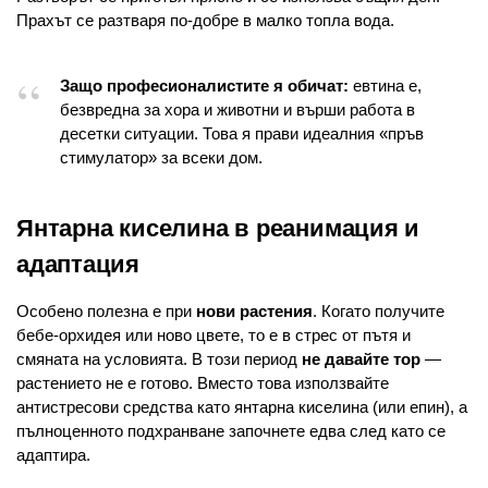
Прахът се разтваря по-добре в малко топла вода.
Защо професионалистите я обичат:
евтина е,
безвредна за хора и животни и върши работа в
десетки ситуации. Това я прави идеалния «пръв
стимулатор» за всеки дом.
Янтарна киселина в реанимация и
адаптация
Особено полезна е при
нови растения
. Когато получите
бебе-орхидея или ново цвете, то е в стрес от пътя и
смяната на условията. В този период
не давайте тор
—
растението не е готово. Вместо това използвайте
антистресови средства като янтарна киселина (или епин), а
пълноценното подхранване започнете едва след като се
адаптира.