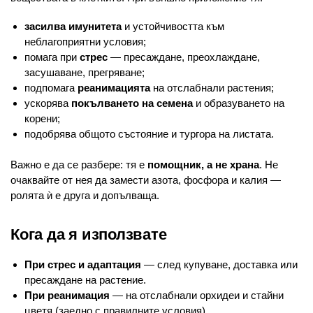
засилва имунитета
и устойчивостта към
неблагоприятни условия;
помага при
стрес
— пресаждане, преохлаждане,
засушаване, прегряване;
подпомага
реанимацията
на отслабнали растения;
ускорява
покълването на семена
и образуването на
корени;
подобрява общото състояние и тургора на листата.
Важно е да се разбере: тя е
помощник, а не храна
. Не
очаквайте от нея да замести азота, фосфора и калия —
ролята ѝ е друга и допълваща.
Кога да я използвате
При стрес и адаптация
— след купуване, доставка или
пресаждане на растение.
При реанимация
— на отслабнали орхидеи и стайни
цветя (заедно с правилните условия).