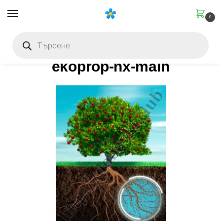
0
Начало
Със специфично действие
Стимулиращи
Екопроп-NX – 25 г (ризосферни гъби + микориза)
/
/
/
ekoprop-nx-main