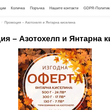
ции
Количка
Поръчка
Нашите контакти
GDPR-Политик
Промоция – Азотохелп и Янтарна киселина
/
ия – Азотохелп и Янтарна к