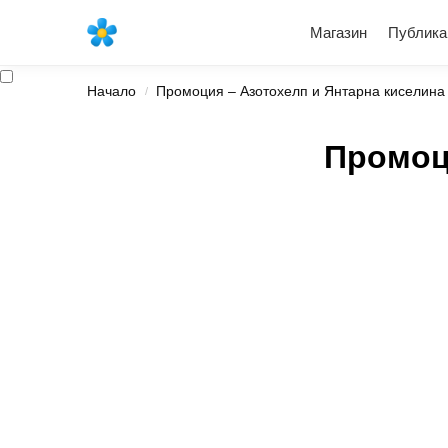
Най-новите продукти
Магазин
Публика
Начало
Промоция – Азотохелп и Янтарна киселина
/
Промоц