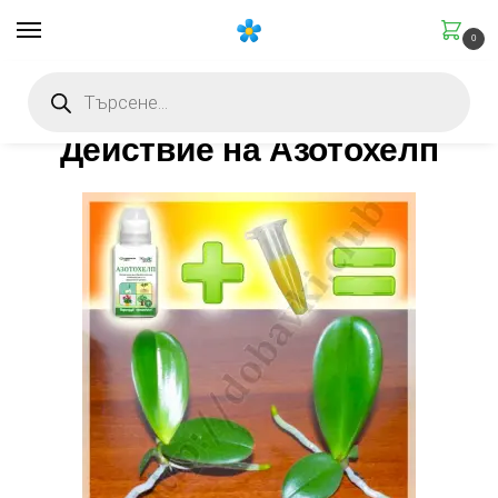
0
Начало
Действие на Азотохелп
Действие на Азотохелп
/
/
Действие на Азотохелп