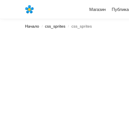
Най-новите продукти
Магазин
Публика
Начало
css_sprites
css_sprites
/
/