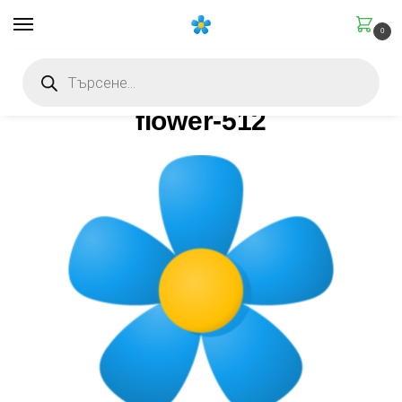
0
Начало
flower-512
flower-512
/
/
flower-512