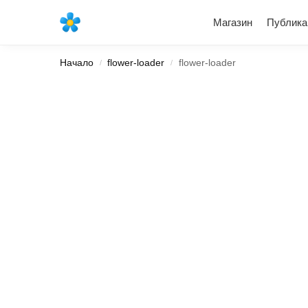
Най-новите продукти
Магазин
Публика
Начало
flower-loader
flower-loader
/
/