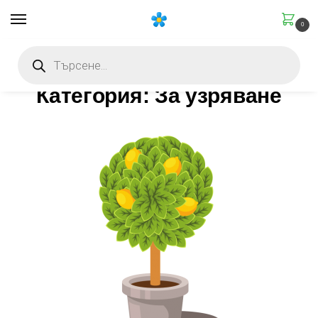
0
Начало
Категория: За узряване
Категория: За узряване
/
/
Категория: За узряване