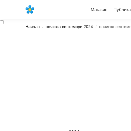
Най-новите продукти
Магазин
Публика
Начало
почивка септември 2024
почивка септем
/
/