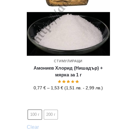
СТИМУЛИРАЩИ
Амониев Хлорид (Нишадър) +
мярка за 1 г
0,77
€
–
1,53
€
(
1,51
лв.
-
2,99
лв.
)
100 г
200 г
Clear