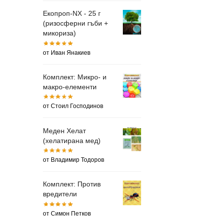
Екопроп-NX - 25 г
(ризосферни гъби +
микориза)
от Иван Янакиев
Комплект: Микро- и
макро-елементи
от Стоил Господинов
Меден Хелат
(хелатирана мед)
от Владимир Тодоров
Комплект: Против
вредители
от Симон Петков