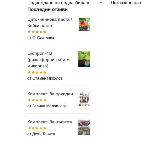
Показване на 
Последни отзиви
Цитокининова паста /
Кейки паста
от С. Славчова
Екопроп-4G
(ризосферни гъби +
микориза)
от Стамен Николов
Комплект: За орхидеи
от Галина Момчилова
Комплект: За цъфтеж
от Деян Тончев