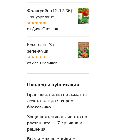
Фолигрийн (12-12-36)
- за узряване
от Димо Стоянов
Комплект: За
зеленчуци
от Асен Велинов
Последни публикации
Брашнеста мана по асмата и
лозата: как да я спрем
биологично
Защо пожълтяват листата на
растенията — 7 причини и
решения
Вредители по стайните