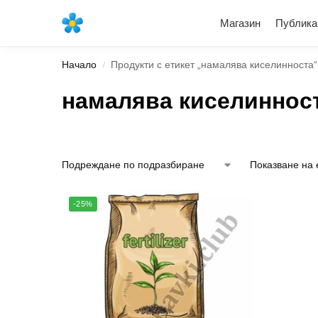
Най-новите продукти
Магазин
Публика
Начало
Продукти с етикет „намалява киселинноста“
/
намалява киселиннос
Показване на 
-25%