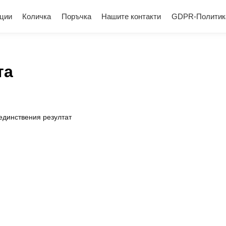
ции
Количка
Поръчка
Нашите контакти
GDPR-Политик
та
единствения резултат