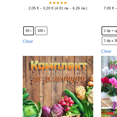
2,05
€
–
3,20
€
(
4,01
лв.
-
6,26
лв.
)
7,00
€
50 г
100 г
1 бр + 
1 бр х 
Clear
Clear