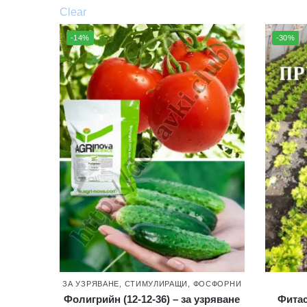
Clear
-14%
-30%
ЗА УЗРЯВАНЕ
,
СТИМУЛИРАЩИ
,
ФОСФОРНИ
Фолигрийн (12-12-36) – за узряване
Фитас