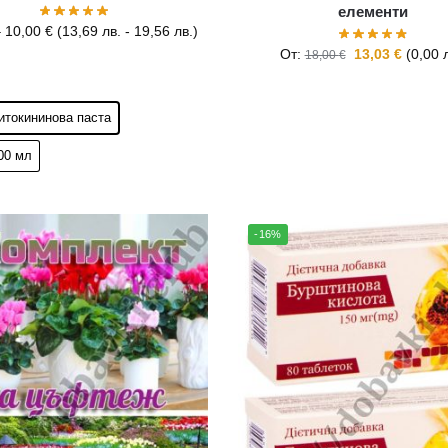
елементи
–
10,00
€
(
13,69
лв.
-
19,56
лв.
)
От:
13,03
€
(
0,00
18,00
€
цитокининова паста
300 мл
-16%