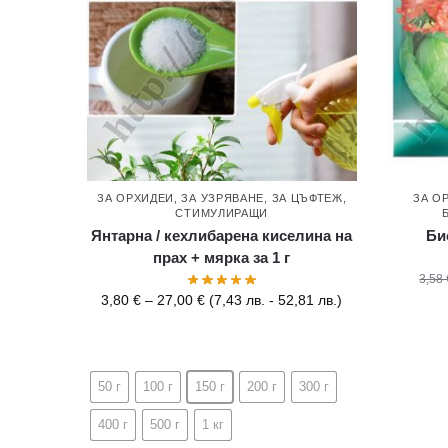
ЗА ОРХИДЕИ
,
ЗА УЗРЯВАНЕ
,
ЗА ЦЪФТЕЖ
,
ЗА О
СТИМУЛИРАЩИ
Янтарна / кехлибарена киселина на
Би
прах + мярка за 1 г
3,58
3,80
€
–
27,00
€
(
7,43
лв.
-
52,81
лв.
)
50 г
100 г
150 г
200 г
300 г
400 г
500 г
1 кг