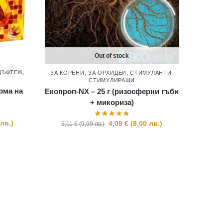
Out of stock
ЦЪФТЕЖ
,
ЗА КОРЕНИ
,
ЗА ОРХИДЕИ
,
СТИМУЛАНТИ
,
СТИМУЛИРАЩИ
рма на
Екопроп-NX – 25 г (ризосферни гъби
+ микориза)
0
лв.
)
4,09
€
(
8,00
лв.
)
5,11
€
(
9,99
лв.
)