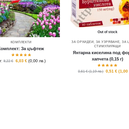
Out of stock
ЗА ОРХИДЕИ
,
ЗА УЗРЯВАНЕ
,
ЗА 
КОМПЛЕКТИ
СТИМУЛИРАЩИ
Комплект: За цъфтеж
Янтарна киселина под фо
хапчета (0,15 г)
т:
6,03
€
(
0,00
лв.
)
8,22
€
0,51
€
(
1,0
0,61
€
(
1,19
лв.
)