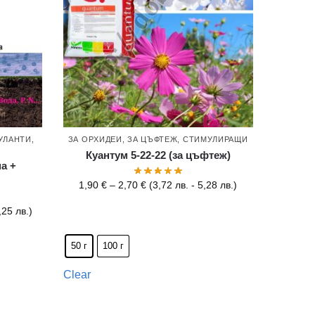
УЛАНТИ
,
ЗА ОРХИДЕИ
,
ЗА ЦЪФТЕЖ
,
СТИМУЛИРАЩИ
Куантум 5-22-22 (за цъфтеж)
а +
1,90
€
–
2,70
€
(
3,72
лв.
-
5,28
лв.
)
,25
лв.
)
50 г
100 г
Clear