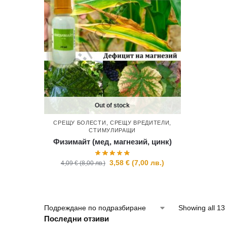
Out of stock
СРЕЩУ БОЛЕСТИ
,
СРЕЩУ ВРЕДИТЕЛИ
,
СТИМУЛИРАЩИ
Физимайт (мед, магнезий, цинк)
3,58
€
(
7,00
лв.
)
4,09
€
(
8,00
лв.
)
Showing all 13 
Последни отзиви