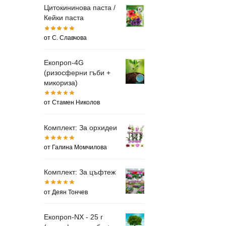
Цитокининова паста /
Кейки паста
от С. Славчова
Екопроп-4G
(ризосферни гъби +
микориза)
от Стамен Николов
Комплект: За орхидеи
от Галина Момчилова
Комплект: За цъфтеж
от Деян Тончев
Екопроп-NX - 25 г