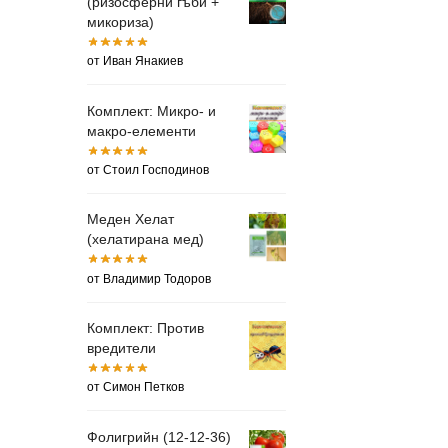
(ризосферни гъби +
микориза)
от Иван Янакиев
Комплект: Микро- и
макро-елементи
от Стоил Господинов
Меден Хелат
(хелатирана мед)
от Владимир Тодоров
Комплект: Против
вредители
от Симон Петков
Фолигрийн (12-12-36)