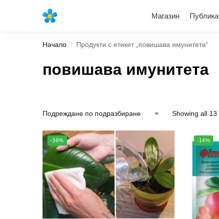
Най-новите продукти
Магазин
Публика
Начало
Продукти с етикет „повишава имунитета“
/
повишава имунитета
Showing all 13 
-36%
-14%