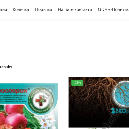
ции
Количка
Поръчка
Нашите контакти
GDPR-Политик
results
-23%