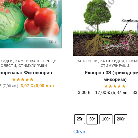
РХИДЕИ
,
ЗА УЗРЯВАНЕ
,
СРЕЩУ
ЗА КОРЕНИ
,
ЗА ОРХИДЕИ
,
СТИМ
БОЛЕСТИ
,
СТИМУЛИРАЩИ
СТИМУЛИРАЩИ
опрепарат Фитоспорин
Екопроп-3S (триходерм
микориза)
3,07
€
(
6,00
лв.
)
€
(
7,00
лв.
)
3,00
€
–
17,00
€
(
5,87
лв.
-
33
25г
50г
100г
200г
Clear