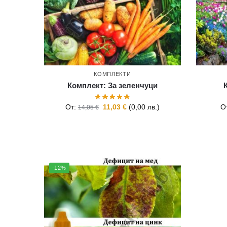
КОМПЛЕКТИ
Комплект: За зеленчуци
От:
11,03
€
(
0,00
лв.
)
О
14,05
€
-12%