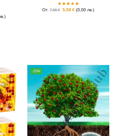
От:
5,58
€
(
0,00
лв.
)
7,56
€
лв.
)
-20%